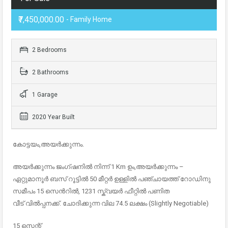
₹7,450,000.00
- Family Home
2 Bedrooms
2 Bathrooms
1 Garage
2020 Year Built
കോട്ടയം,അയർക്കുന്നം.
അയർക്കുന്നം ജംഗ്ഷനിൽ നിന്ന് 1 Km ഉം,അയർക്കുന്നം –
ഏറ്റുമാനൂർ ബസ് റൂട്ടിൽ 50 മീറ്റർ ഉള്ളിൽ പഞ്ചായത്ത് റോഡിനു
സമീപം 15 സെൻറിൽ, 1231 സ്ക്വയർ ഫീറ്റിൽ പണിത
വീട് വിൽപ്പനക്ക്. ചോദിക്കുന്ന വില 74.5 ലക്ഷം (Slightly Negotiable)
15 സെന്റ്