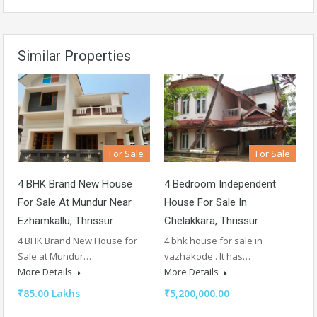
Similar Properties
For Sale
For Sale
4 BHK Brand New House
4 Bedroom Independent
For Sale At Mundur Near
House For Sale In
Ezhamkallu, Thrissur
Chelakkara, Thrissur
4 BHK Brand New House for
4 bhk house for sale in
Sale at Mundur…
vazhakode . It has…
More Details
More Details
₹85.00 Lakhs
₹5,200,000.00