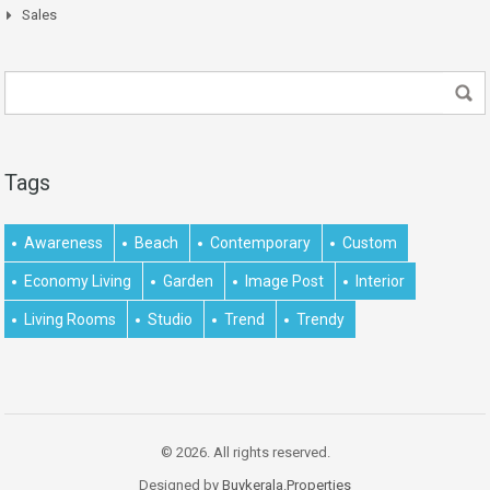
Sales
Tags
Awareness
Beach
Contemporary
Custom
Economy Living
Garden
Image Post
Interior
Living Rooms
Studio
Trend
Trendy
© 2026. All rights reserved.
Designed by
Buykerala.Properties