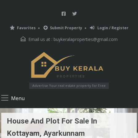
Favorites
Submit Property
Login / Register
Email us at :
buykeralaproperties@gmail.com
Advertise Your real estate property for Free
Menu
House And Plot For Sale In
Kottayam, Ayarkunnam