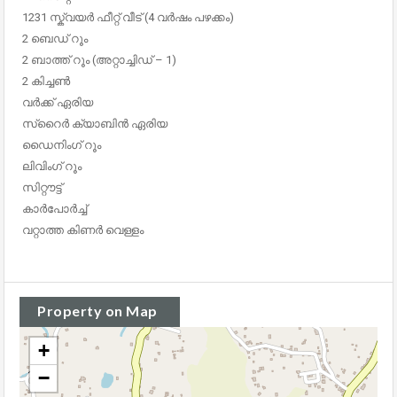
1231 സ്ക്വയർ ഫീറ്റ് വീട് (4 വർഷം പഴക്കം)
2 ബെഡ് റൂം
2 ബാത്ത് റൂം (അറ്റാച്ചിഡ് – 1)
2 കിച്ചൺ
വർക്ക് ഏരിയ
സ്റൈർ ക്യാബിൻ ഏരിയ
ഡൈനിംഗ് റൂം
ലിവിംഗ് റൂം
സിറ്റൗട്ട്
കാർപോർച്ച്
വറ്റാത്ത കിണർ വെള്ളം
Property on Map
+
−